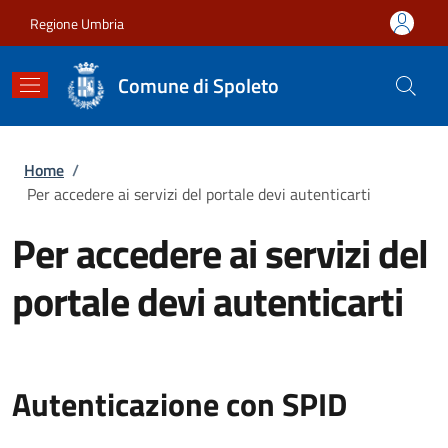
Salta al contenuto principale
Skip to footer content
Regione Umbria
Comune di Spoleto
Briciole di pane
Home
/
Per accedere ai servizi del portale devi autenticarti
Per accedere ai servizi del
portale devi autenticarti
Autenticazione con SPID