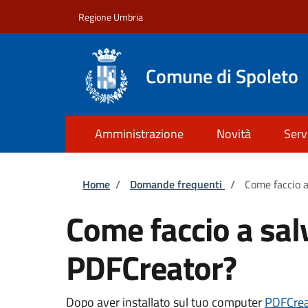
Salta al contenuto principale
Skip to footer content
Regione Umbria
Comune di Spoleto
Amministrazione
Novità
Serv
Briciole di pane
Home
/
Domande frequenti
/
Come faccio a
Come faccio a sal
PDFCreator?
Dopo aver installato sul tuo computer
PDFCrea